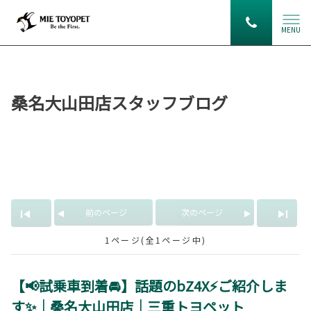
MENU
桑名大山田店スタッフブログ
「EV」の記事
前のページ
次のページ
1ページ(全1ページ中)
【📢試乗車到着🚘】話題のbZ4X⚡ご紹介しま
す✨｜桑名大山田店｜三重トヨペット