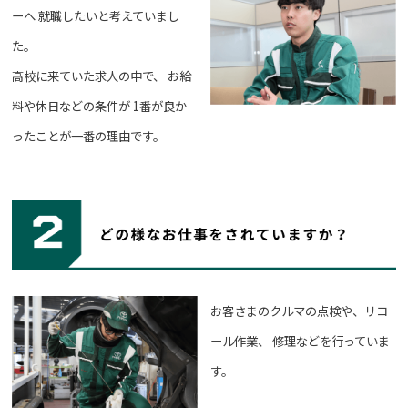
ーへ
就職したいと考えていまし
た。
高校に来ていた求人の中で、
お給
料や休日などの条件が
1番が良か
ったことが一番の理由です。
お客さまのクルマの点検や、リコ
ール作業、
修理などを行っていま
す。