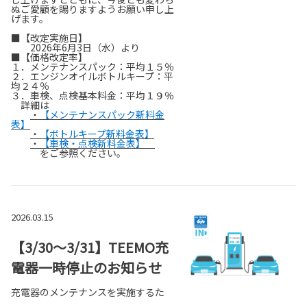
ぬご愛顧を賜りますようお願い申し上
げます。
■【改定実施日】
2026年6月3日（水）より
■【価格改定率】
１．メンテナンスパック：平均１５％
２．エンジンオイルボトルキープ：平
均２４％
３．車検、点検基本料金：平均１９％
詳細は
・
【メンテナンスパック新料金
表】
・
【ボトルキープ新料金表】
・
【
車検・点検新料金表
】
をご参照ください。
2026.03.15
【3/30～3/31】TEEMO充
電器一時停止のお知らせ
充電器のメンテナンスを実施するた