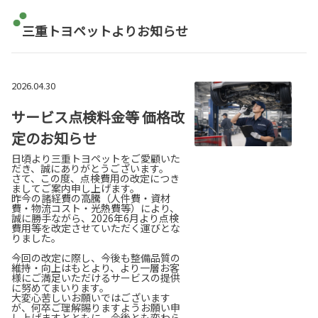
三重トヨペットよりお知らせ
2026.04.30
サービス点検料金等 価格改
定のお知らせ
日頃より三重トヨペットをご愛顧いた
だき、誠にありがとうございます。
さて、この度、点検費用の改定につき
ましてご案内申し上げます。
昨今の諸経費の高騰（人件費・資材
費・物流コスト・光熱費等）により、
誠に勝手ながら、2026年6月より点検
費用等を改定させていただく運びとな
りました。
今回の改定に際し、今後も整備品質の
維持・向上はもとより、より一層お客
様にご満足いただけるサービスの提供
に努めてまいります。
大変心苦しいお願いではございます
が、何卒ご理解賜りますようお願い申
し上げますとともに、今後とも変わら