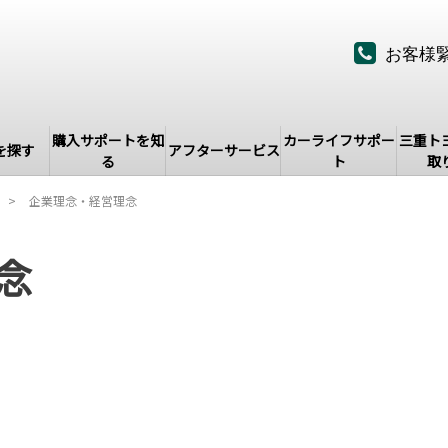
お客様
購入サポートを知
カーライフサポー
三重ト
を探す
アフターサービス
る
ト
取
企業理念・経営理念
念