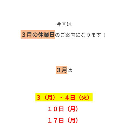
今回は
３月の休業日
のご案内になります ！
３月
は
３（月）・４日（火）
１０日（月）
１７
日（月）