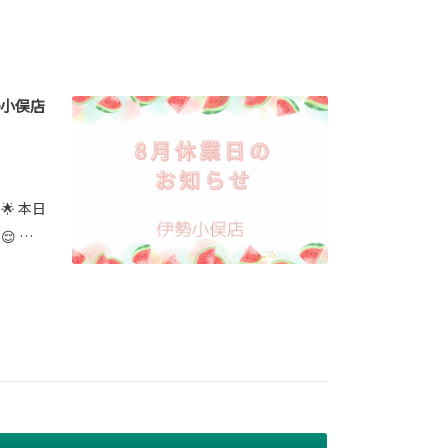
小俣店
 本日
 …