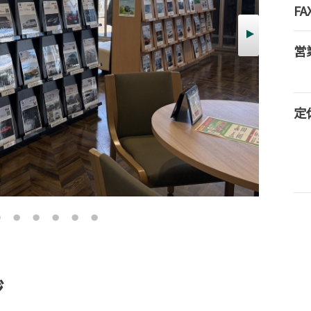
FA
営
定
ジ