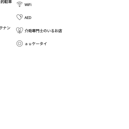
目的駐車
WiFi
AED
テナン
介助専門士のいるお店
ａｕケータイ