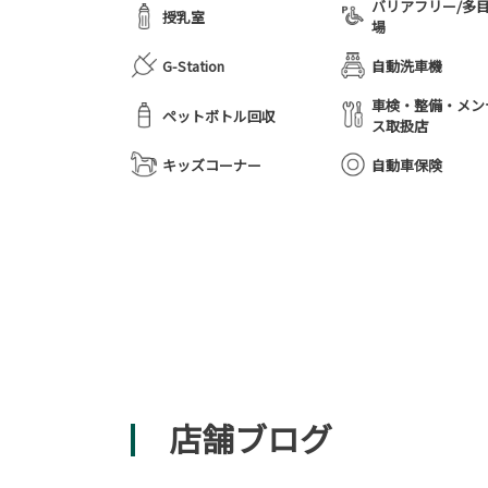
バリアフリー/多
授乳室
場
G-Station
自動洗車機
車検・整備・メン
ペットボトル回収
ス取扱店
キッズコーナー
自動車保険
店舗ブログ