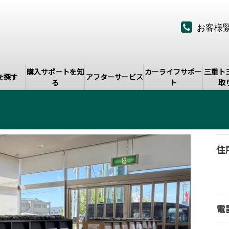
お客様
購入サポートを知
カーライフサポー
三重ト
を探す
アフターサービス
る
ト
取
住
電