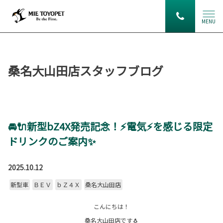
MENU
桑名大山田店スタッフブログ
🚘🔌新型bZ4X発売記念！⚡電気⚡を感じる限定
ドリンクのご案内✨
2025.10.12
新型車
ＢＥＶ
ｂＺ４Ｘ
桑名大山田店
こんにちは！
桑名大山田店です🐧