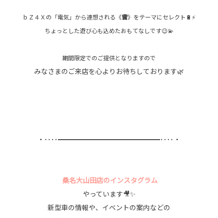
ｂＺ４Ｘの「電気」から連想される《
雷
》をテーマにセレクト🔋⚡
ちょっとした遊び心も込めたおもてなしです😉💫
期間限定でのご提供となりますので
みなさまのご来店を心よりお待ちしております🌿
・････━━━━━━━━━━━━━━━････・
桑名大山田店のインスタグラム
やっています🎥✨
新型車の情報や、イベントの案内などの