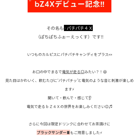
その名も
⚡
パチパチ４Ｘ
（ぱちぱちふぉーえっくす）です‼️
いつものカルピスにパチパチキャンディをプラス🍬
お口の中でまるで
電気が走る💥
みたい？！😄
見た目はかわいく、飲むたびに‘パチパチッ’と電気のような音と刺激が楽しめ
ます⚡
聞いて・飲んで・感じて👂
電気で走るｂＺ４Ｘの世界をお楽しみください😊♬
さらに今回は限定ドリンクに合わせてお茶請けに
ブラックサンダー🍫
もご用意しました⚡