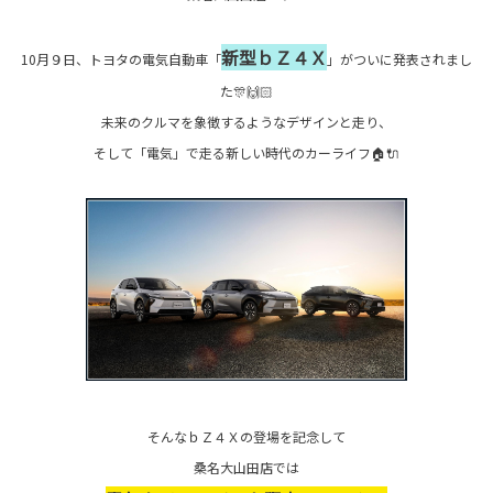
新型ｂＺ４Ｘ
10月９日、トヨタの電気自動車「
」がついに発表されまし
た🎊🙌🏻
未来のクルマを象徴するようなデザインと走り、
そして「電気」で走る新しい時代のカーライフ🏠🔌
そんなｂＺ４Ｘの登場を記念して
桑名大山田店では