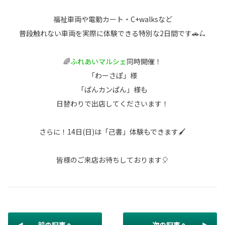
福祉車両や電動カート・C+walksなど
普段触れない車両を実際に体験できる特別な2日間です🚗🛴
🌈
ふれあいマルシェ
同時開催！
「わーさぽ」様
「ぱんカンぱん」様も
日替わりで出店してくださいます！
さらに！14日(日)は「己書」体験もできます🖌️
皆様のご来店お待ちしております🎈