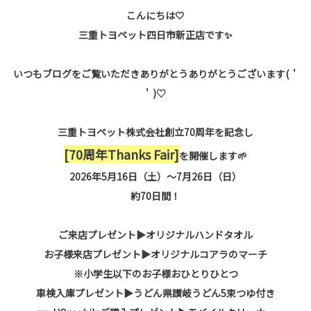
こんにちは🤍
三重トヨペット四日市新正店です✨
いつもブログをご覧いただきありがとうありがとうございます( '
' )♡
三重トヨペット株式会社創立70周年を記念し
[70周年Thanks Fair]
を開催します🌱
2026年5月16日（土）〜7月26日（日）
約70日間！
ご来店プレゼント▶︎オリジナルハンドタオル
お子様来店プレゼント▶︎オリジナルコアラのマーチ
※小学生以下のお子様おひとりひとつ
車検入庫プレゼント▶︎うどん県讃岐うどん5束つゆ付き