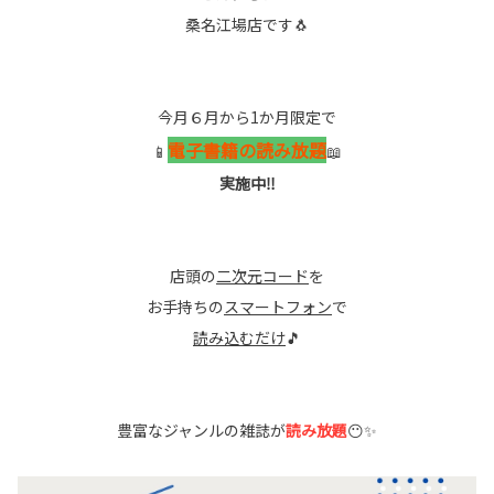
桑名江場店です🐧
今月６月から1か月限定で
電子書籍の読み放題
📱
📖
実施中‼
店頭の
二次元コード
を
お手持ちの
スマートフォン
で
読み込むだけ
🎵
豊富なジャンルの雑誌が
読み放題
😶✨