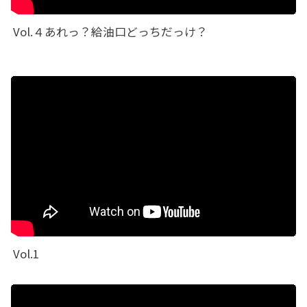
Vol.４あれっ？給油口どっちだっけ？
Vol.1