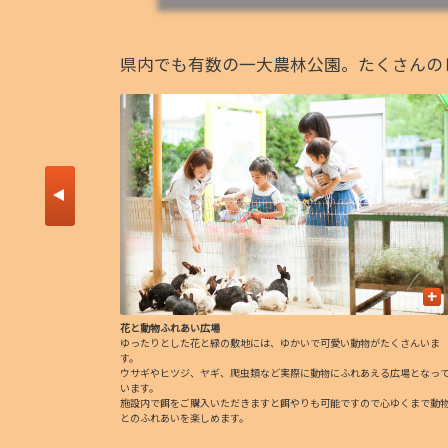
県内でも有数の一大農林公園。たくさんの
+
+
花と動物ふれあい広場
ゆったりとした花と緑の敷地には、ゆかいで可愛い動物がたくさんいま
のペダルボート
す。
ウサギやヒツジ、ヤギ、爬虫類など実際に動物にふれあえる広場となっ
り家族みんなで
います。
施設内で餌をご購入いただきますと餌やりも可能ですので心ゆくまで動
とのふれあいを楽しめます。