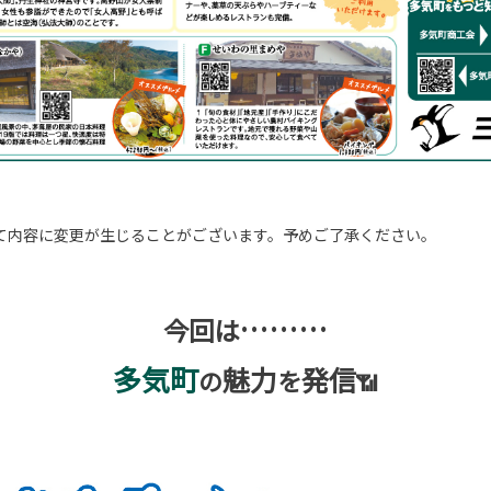
て内容に変更が生じることがございます。予めご了承ください。
………
今回は
多気町
魅力
発信
の
を
📶