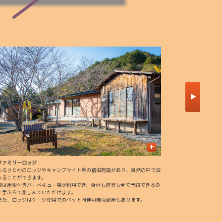
+
ファミリーロッジ
五桂池
ふるさと村のロッジやキャンプサイト等の宿泊施設があり、自然の中で泊
人工の溜め池
まることができます。
で周遊するこ
夜は屋根付きバーベキュー場が利用でき、食材も道具も全て予約できるの
季節によって
で手ぶらで楽しんでいただけます。
楽しめます。
また、ロッジはケージ使用でのペット同伴可能な部屋もあります。