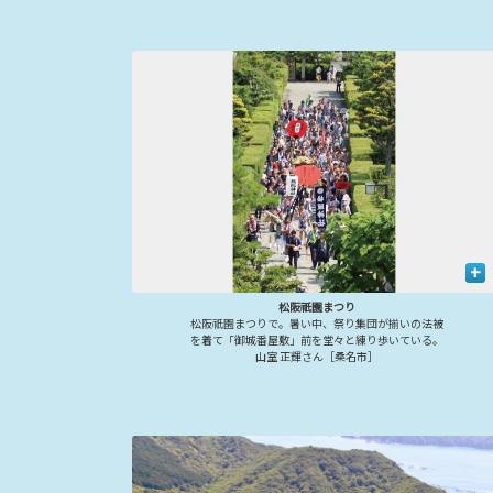
+
松阪祇園まつり
松阪祇園まつりで。暑い中、祭り集団が揃いの法被
を着て「御城番屋敷」前を堂々と練り歩いている。
山室 正輝さん［桑名市］