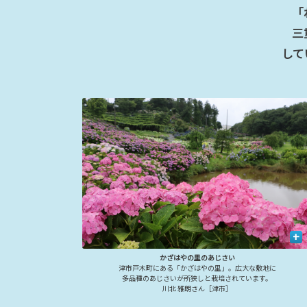
「
三
して
+
かざはやの里のあじさい
津市戸木町にある「かざはやの里」。広大な敷地に
多品種のあじさいが所狭しと栽培されています。
川北 雅朗さん［津市］