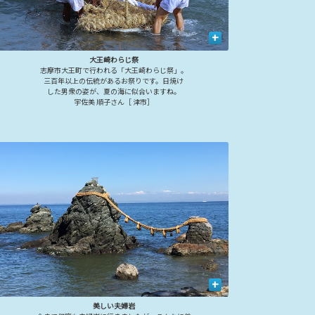
+
大王崎わらじ祭
志摩市大王町で行われる「大王崎わらじ祭」。
三百年以上の伝統があるお祭りです。日焼け
した男衆の姿が、夏の海に似合いますね。
宇佐美 順子さん［ 津市］
+
美しい夫婦岩