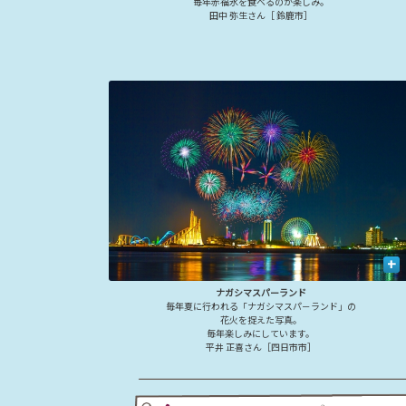
毎年赤福氷を食べるのが楽しみ。
田中 弥生さん［ 鈴鹿市］
+
ナガシマスパーランド
毎年夏に行われる「ナガシマスパ－ランド」の
花火を捉えた写真。
毎年楽しみにしています。
平井 正喜さん［四日市市］