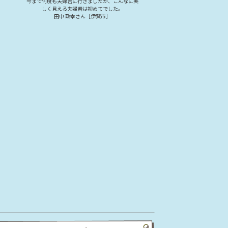
今まで何度も夫婦岩に行きましたが、こんなに美
しく見える夫婦岩は初めてでした。
田中 政幸さん［伊賀市］