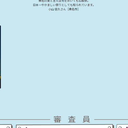
桑名の夏と言えば何をおいても石取祭。
日本一やかましい祭りとしても知られています。
小山 信久さん［桑名市］