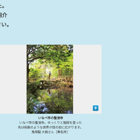
た。
紹介
さい。
+
いなべ市の聖宝寺
いなべ市の聖宝寺。ゆっくりと階段を登った
先は絵画のような世界が目の前に広がります。
鬼塚脇 大樹さん［桑名市］