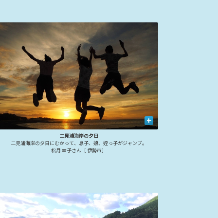
+
二見浦海岸の夕日
二見浦海岸の夕日にむかって、息子、娘、姪っ子がジャンプ。
松月 幸子さん［ 伊勢市］