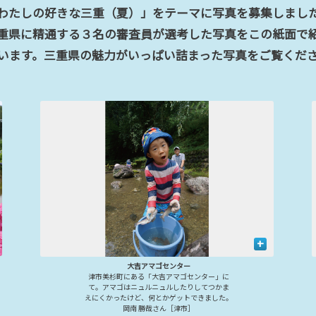
わたしの好きな三重（夏）」をテーマに写真を募集しまし
重県に精通する３名の審査員が選考した写真をこの紙面で
います。三重県の魅力がいっぱい詰まった写真をご覧くだ
+
大吉アマゴセンター
津市美杉町にある「大吉アマゴセンター」に
て。アマゴはニュルニュルしたりしてつかま
えにくかったけど、何とかゲットできました。
岡南 勝哉さん［津市］