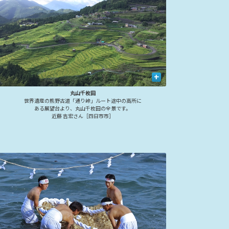
+
丸山千枚田
世界遺産の熊野古道「通り峠」ルート途中の高所に
ある展望台より、丸山千枚田の全景です。
近藤 吉宏さん［四日市市］