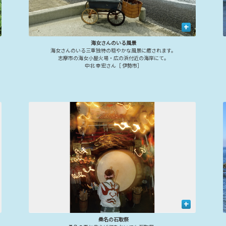
+
海女さんのいる風景
海女さんのいる三重独特の穏やかな風景に癒されます。
志摩市の海女小屋火場・広の浜付近の海岸にて。
中北 幸宏さん［ 伊勢市］
+
桑名の石取祭