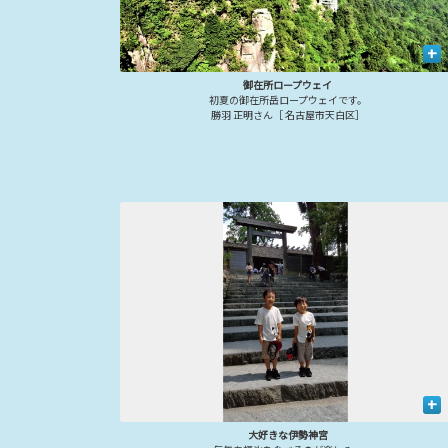
+
御在所ロープウェイ
初夏の御在所岳ロープウェイです。
勝羽 正明さん［ 名古屋市天白区］
+
大好きな伊勢神宮