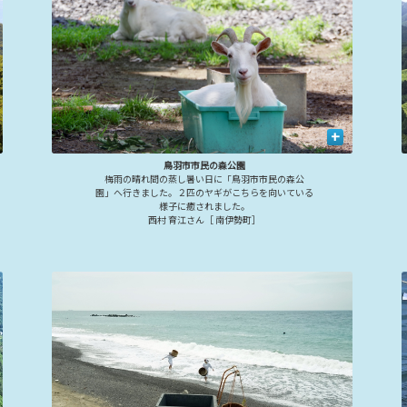
+
鳥羽市市民の森公園
梅雨の晴れ間の蒸し暑い日に「鳥羽市市民の森公
園」へ行きました。２匹のヤギがこちらを向いている
様子に癒されました。
西村 育江さん［ 南伊勢町］