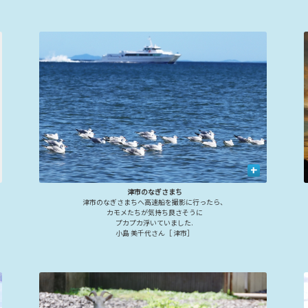
+
津市のなぎさまち
津市のなぎさまちへ高速船を撮影に行ったら、
カモメたちが気持ち良さそうに
プカプカ浮いていました.
小島 美千代さん［ 津市］