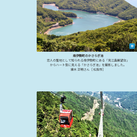
+
南伊勢町のかさらぎ池
恋人の聖地として知られる南伊勢町にある「見江島展望台」
からハート型に見える「かさらぎ池」を撮影しました。
練木 正明さん［ 松阪市］