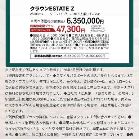
※上記お支払例はあくまでも参考で2026年5月登録での試算です。
〈残価設定型プランについて〉◆スマイルパスポートの加入が条件となります。3年
後のライフスタイル、使用状況により、乗り換え、買い取り(一括、またはローン)、
ご返却の選択ができます。※下取りがある場合は頭金に充当できます。※ボーナス月
は毎月のお支払いは加算されません。 ◆当社で「ご返却」「お乗り換え」の場合、3
年間の走行距離が40,000キロを超えた場合や違法改造が行われていた場合、内外装
に大きなキズがある場合等別途定める条件に該当する場合は、別途費用をご負担い
ただきます。
※残価設定型プランの詳細については、営業スタッフにお問い合わせください。●
価格はすべて消費税込み価格です。●車両本体価格はパンク修理キットまたはスペア
タイヤ(応急用タイヤ)、タイヤ交換用工具付の価格です。車両本体のみでも購入でき
ます。●保険料、税金(除く消費税)、登録料などの諸費用は別途申し受けます。●自