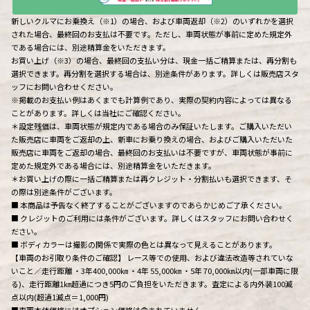
新しいクルマにお乗換え（※1）の場合、および車両返却（※2）のいずれかを選択
された場合、最終回のお支払は不要です。ただし、車両状態が事前に定めた規定外
である場合には、別途精算金をいただきます。
お買い上げ（※3）の場合、最終回の支払い分は、現金一括ご精算または、再分割も
選択できます。再分割を選択する場合は、別途条件があります。詳しくは販売店スタ
ッフにお問い合わせください。
※掲載のお支払い例はあくまでも計算例であり、実際の契約内容によっては異なる
ことがあります。詳しくは当社にご確認ください。
＊設定残価は、車両状態が規定内である場合のみ保証いたします。ご購入いただい
た販売店に車両をご返却の上、新車にお乗り換えの場合、およびご購入いただいた
販売店に車両をご返却の場合、最終回のお支払いは不要ですが、車両状態が事前に
定めた規定外である場合には、別途精算金をいただきます。
＊お買い上げの際に一括ご精算または再クレジット・分割払いも選択できます、そ
の際は別途条件がございます。
■ 本商品は予告なく終了することがございますのであらかじめご了承ください。
■ クレジットのご利用には条件がございます。詳しくはスタッフにお問い合わせく
ださい。
■ ボディカラーは撮影の関係で実際の色とは異なって見えることがあります。
【車両のお引取り条件のご確認】 レース等での使用、および違法改造等されていな
いこと／走行距離 ・3年400,000㎞ ・4年 55,000㎞ ・5年 70,000㎞以内(一部車両に限
る)、走行距離1㎞超過につき5円のご負担をいただきます。査定による内外装100減
点以内(超過1減点＝1,000円)
■車両本体価格にはオプション価格は含まれていません。