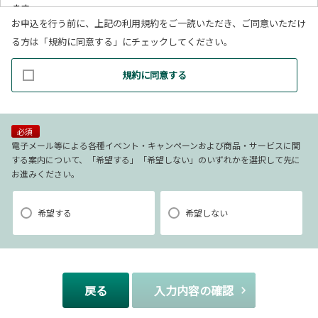
ます。
お申込を行う前に、上記の利用規約をご一読いただき、ご同意いただけ
(1)お客様リクエストに対応するにあたって問題が発生した場合の確認・
る方は「規約に同意する」にチェックしてください。
連絡
(2)お客様から照会があった場合のリクエスト情報の確認
規約に同意する
(3)お客様に不利益を与えないために行う、お客様に対する迅速なご連絡
（電子メール、電話、郵送によるご連絡）
(4)当社で取り扱っている商品・サービスなどに関する営業上のご案内
(5)商品の企画・開発あるいはお客様満足向上策などの検討のためのお客
必須
様アンケート調査の実施
電子メール等による各種イベント・キャンペーンおよび商品・サービスに関
する案内について、「希望する」「希望しない」のいずれかを選択して先に
お進みください。
【3．推奨環境について】
1.当社の推奨するインターネット環境にてお申込みをお願いします。推奨
希望する
希望しない
以外の環境によって発生した情報の不備や
それに伴う連絡の不徹底については責任を負いかねますので、あらかじ
めご了承ください。
なお、不具合の生じたデータについてはお客様にお断り無く削除させて
戻る
入力内容の確認
いただく場合がございます。