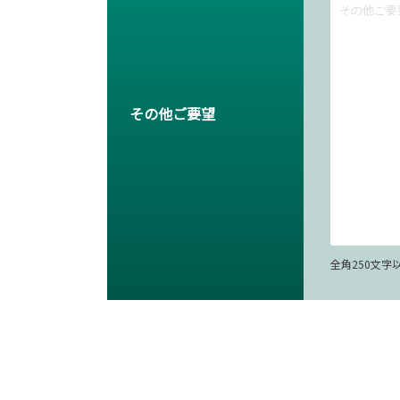
その他ご要望
全角250文