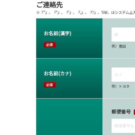
ご連絡先
※『”』、『"』、『'』、『,』、『?』、TAB、はシステ
お名前(漢字)
必須
例）豊田
お名前(カナ)
必須
例）トヨタ
郵便番号