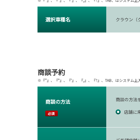
※『”』、『"』、『'』、『,』、『?』、TAB、はシステ
選択車種名
クラウン（
商談予約
※『”』、『"』、『'』、『,』、『?』、TAB、はシステ
商談の方法
商談の方法
店舗に
必須