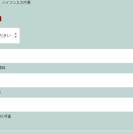
67 ハイフン入力不要
豊田
１
101号室