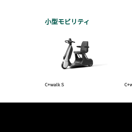
小型モビリティ
C+walk S
C+w