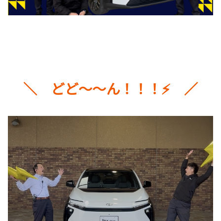
＼ どど～～ん！！！⚡ ／