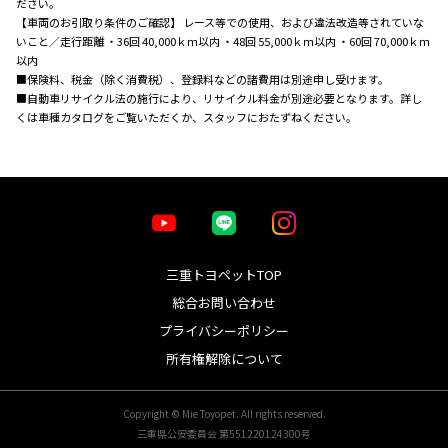
ださい。
【車両のお引取り条件のご確認】 レース等での使用、および違法改造等されていな
いこと／走行距離 ・36回 40,000ｋｍ以内 ・48回 55,000ｋｍ以内 ・60回 70,000ｋｍ
以内
■保険料、税金（除く消費税）、登録料などの諸費用は別途申し受けます。
■自動車リサイクル法の施行により、リサイクル料金が別途必要となります。詳し
くは車種カタログをご覧いただくか、スタッフにおたずねください。
三重トヨペットTOP
総合お問い合わせ
プライバシーポリシー
所有権解除について
Copyright © Mie Toyopet. All rights reserved.
三重県公安委員会 第551220124300号