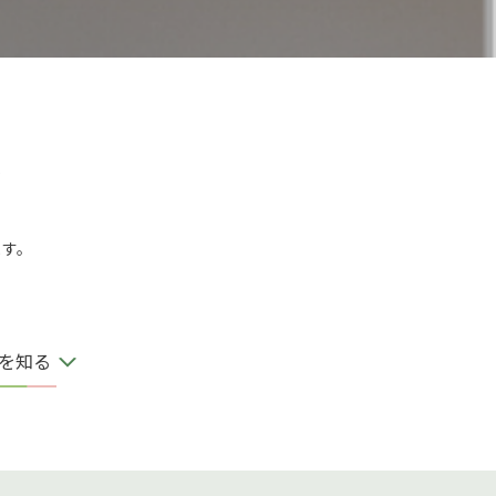
！
ます。
を知る