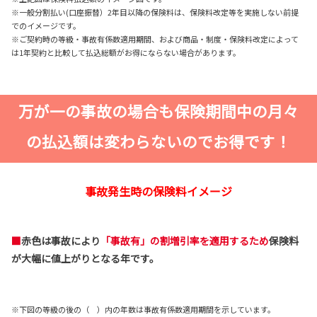
※一般分割払い(口座振替）2年目以降の保険料は、保険料改定等を実施しない前提
でのイメージです。
※ご契約時の等級・事故有係数適用期間、および商品・制度・保険料改定によって
は1年契約と比較して払込総額がお得にならない場合があります。
万が一の事故の場合も保険期間中の月々
の払込額は変わらないのでお得です！
事故発生時の保険料イメージ
■
赤色は事故により
「事故有」の割増引率を適用するため
保険料
が大幅に値上がりとなる年です。
※下図の等級の後の（ ）内の年数は事故有係数適用期間を示しています。