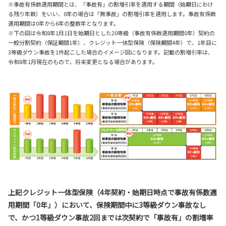
※事故有係数適用期間とは、「事故有」の割増引率を適用する期間（始期日におけ
る残り年数）をいい、0年の場合は「無事故」の割増引率を適用します。事故有係数
適用期間は0年から6年の整数年となります。
※下の図は令和8年1月1日を始期日とした20等級（事故有係数適用期間0年）契約の
一般分割契約（保証期間1年）、クレジット一体型保険（保険期間4年）で、1年目に
3等級ダウン事故を1件起こした場合のイメージ図になります。記載の割増引率は、
令和8年1月現在のもので、将来変更となる場合があります。
上記クレジット一体型保険（4年契約・始期日時点で事故有係数適
用期間「0年」）において、保険期間中に3等級ダウン事故なし
で、かつ1等級ダウン事故2回までは次契約で「事故有」の割増率