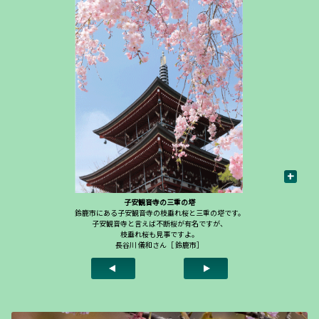
+
子安観音寺の三重の塔
鈴鹿市にある子安観音寺の枝垂れ桜と三重の塔です。
子安観音寺と言えば不断桜が有名ですが、
枝垂れ桜も見事ですよ。
長谷川 儀和さん［ 鈴鹿市］