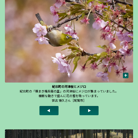
+
紀北町の河津桜とメジロ
紀北町の「種まき権兵衛の里」の河津桜にメジロが集まっていました。
機敏な動きで盛んに花の蜜を吸っています。
世古 博久さん［尾鷲市］