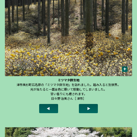
+
ミツマタ群生地
津市美杉町石名原の「ミツマタ群生地」を訪れました。踏み入ると別世界。
光が当たると一面金色に輝いて感動してしまいました。
甘い香りにも癒されます。
日々野 治美さん［ 津市］