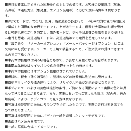
■燃料消費率は定められた試験条件のもとでの値です。お客様の使用環境（気象、
渋滞等）や運転方法（急発進、エアコン使用等）に応じて燃料消費率は異なりま
す。
■WLTCモードは、市街地、郊外、高速道路の各走行モードを平均的な使用時間配分
で構成した国際的な走行モードです。市街地モードは、信号や渋滞等の影響を受け
る比較的低速な走行を想定し、郊外モードは、信号や渋滞等の影響をあまり受けな
い走行を想定、高速道路モードは、高速道路等での走行を想定しています。
■「設定あり」「メーカーオプション」「メーカーパッケージオプション」はご注
文時に申し受けます。メーカーの工場で装着するため、ご注文後はお受けできませ
んのでご了承ください。
■車両本体価格は'25年5月現在のもので、予告なく変更となる場合があります。
■車両本体価格はタイヤパンク応急修理キット付の価格です。
■車両本体価格にはオプション価格は含まれていません。
■保険料、税金（除く消費税）、登録料などの諸費用は別途申し受けます。
■自動車リサイクル法の施行により、リサイクル料金が別途必要となります。
■ボディカラーおよび内装色は撮影の条件、ご覧になる画面によって実際の色とは異
なって見えることがあります。また、実車においてもご覧になる環境（屋内外、光の
角度等）により、ボディカラーの見え方は異なります。
■写真は機能説明のために各ランプを点灯したものです。実際の走行状態を示すも
のではありません。
■写真は機能説明のためにボディの一部を切断したカットモデルです。
■画面はハメ込み合成です。
■一部の写真は合成・イメージです。