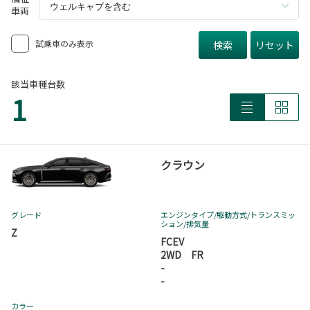
車両
試乗車のみ表示
検索
リセット
該当車種台数
1
クラウン
グレード
エンジンタイプ
/駆動方式/
トランスミッ
ション
/排気量
Z
FCEV
2WD FR
-
-
カラー