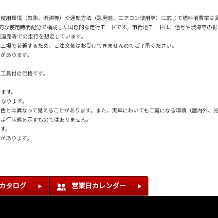
の使用環境（気象、渋滞等）や運転方法（急発進、エアコン使用等）に応じて燃料消費率は
均的な使用時間配分で構成した国際的な走行モードです。市街地モードは、信号や渋滞等の
速道路等での走行を想定しています。
の工場で装着するため、ご注文後はお受けできませんのでご了承ください。
合があります。
用工具付の価格です。
けます。
となります。
の色とは異なって見えることがあります。また、実車においてもご覧になる環境（屋内外、
の走行状態を示すものではありません。
です。
合があります。
Bカタログ
営業日カレンダー