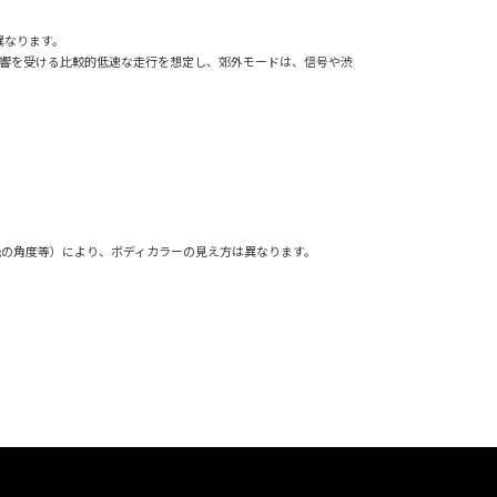
異なります。
影響を受ける比較的低速な走行を想定し、郊外モードは、信号や渋
光の角度等）により、ボディカラーの見え方は異なります。