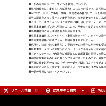
■一部の写真はハイエース バンを使用しています。
■燃料消費率は、定められた試験条件のもとでの値です。お客様
■WLTCモードは、市街地、郊外、高速道路の各走行モードを平
滞等の影響をあまり受けない走行を想定、高速道路モードは、高
■＜メーカーオプション＞はご注文時に申し受けます。メーカー
■車両本体価格は’26年1月現在のもので、予告なく変更となる場
■事業用登録の場合は構造要件が異なります。
■車両本体価格はスペアタイヤ（車両装着タイヤ）、タイヤ交換
■車両本体価格にはオプション価格は含まれていません。
■保険料、税金（除く消費税）、登録料等の諸費用は別途申し受
■自動車リサイクル法の施行により、リサイクル料金が別途必要
■ボディカラーおよび内装色は撮影および表示画面の関係で実際
■写真は機能説明のために各ランプを点灯させたものです。実際
■写真は機能説明のためにボディの一部を切断したカットモデル
■画面はハメ込み合成です。画面はイメージで実際とは異なる場
■一部の写真は合成・イメージです。
リコール情報
試乗車のご案内
WE