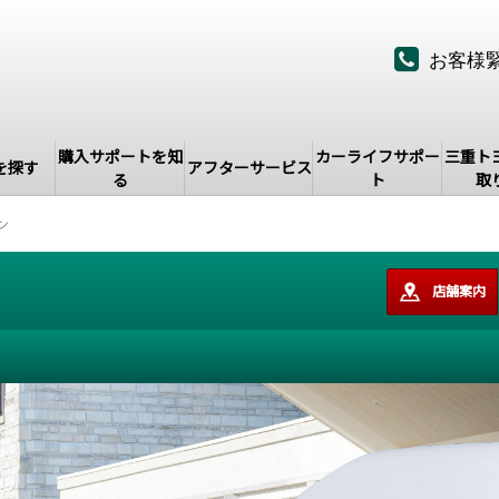
お客様
購入サポートを知
カーライフサポー
三重ト
を探す
アフターサービス
る
ト
取
ン
店舗案内