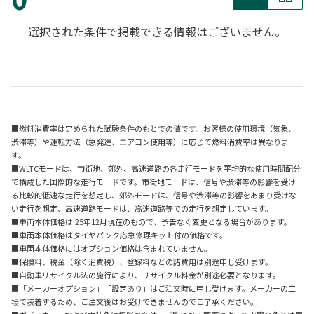
選択された条件で掲載できる情報はございません。
■燃料消費率は定められた試験条件のもとでの値です。お客様の使用環境（気象、
渋滞等）や運転方法（急発進、エアコン使用等）に応じて燃料消費率は異なりま
す。
■WLTCモードは、市街地、郊外、高速道路の各走行モードを平均的な使用時間配分
で構成した国際的な走行モードです。市街地モードは、信号や渋滞等の影響を受け
る比較的低速な走行を想定し、郊外モードは、信号や渋滞等の影響をあまり受けな
い走行を想定、高速道路モードは、高速道路等での走行を想定しています。
■車両本体価格は'25年12月現在のもので、予告なく変更となる場合があります。
■車両本体価格はタイヤパンク応急修理キット付の価格です。
■車両本体価格にはオプション価格は含まれていません。
■保険料、税金（除く消費税）、登録料などの諸費用は別途申し受けます。
■自動車リサイクル法の施行により、リサイクル料金が別途必要となります。
■「メーカーオプション」「設定あり」はご注文時に申し受けます。メーカーの工
場で装着するため、ご注文後はお受けできませんのでご了承ください。