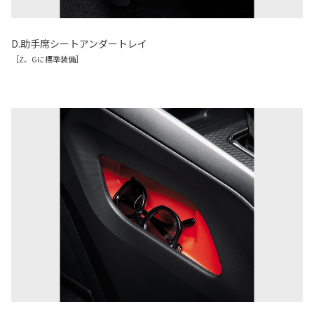
D.助手席シートアンダートレイ
［Z、Gに標準装備］