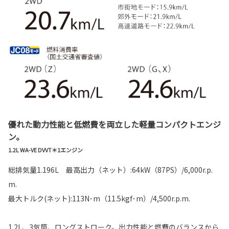
優れた動力性能と低燃費を両立した軽量コンパクトエンジ
ン。
1.2L WA-VE DVVT＊1エンジン
総排気量1.196L 最高出力（ネット）:64kW（87PS）/6,000r.p.
m.
最大トルク(ネット):113N･m（11.5kgf･m）/4,500r.p.m.
1.2L、3気筒、ロングストローク。出力性能と燃費のバランスから