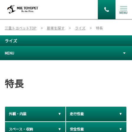
MENU
三重トヨペットTOP
新車を探す
ライズ
特長
ライズ
MENU
特長
外観・内装
走行性能
スペース・収納
安全性能