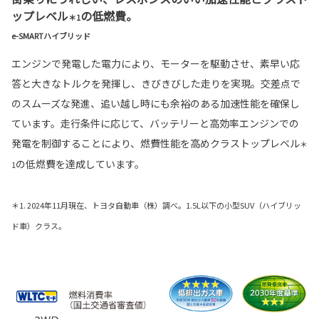
ップレベル
の低燃費。
＊1
e-SMARTハイブリッド
エンジンで発電した電力により、モーターを駆動させ、素早い応
答と大きなトルクを発揮し、きびきびした走りを実現。交差点で
のスムーズな発進、追い越し時にも余裕のある加速性能を確保し
ています。走行条件に応じて、バッテリーと高効率エンジンでの
発電を制御することにより、燃費性能を高めクラストップレベル
＊
の低燃費を達成しています。
1
＊1. 2024年11月現在、トヨタ自動車（株）調べ。1.5L以下の小型SUV（ハイブリッ
ド車）クラス。