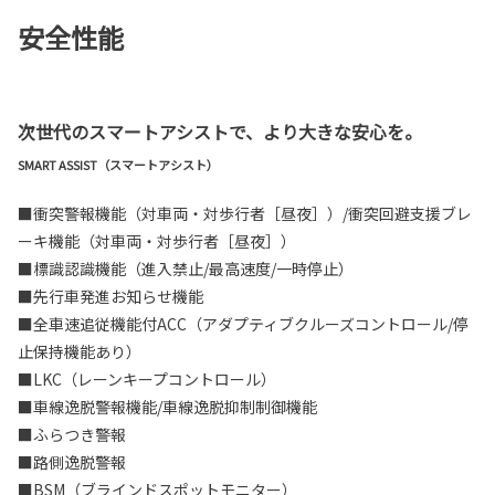
安全性能
次世代のスマートアシストで、より大きな安心を。
SMART ASSIST（スマートアシスト）
■衝突警報機能（対車両・対歩行者［昼夜］）/衝突回避支援ブレ
ーキ機能（対車両・対歩行者［昼夜］）
■標識認識機能（進入禁止/最高速度/一時停止）
■先行車発進お知らせ機能
■全車速追従機能付ACC（アダプティブクルーズコントロール/停
止保持機能あり）
■LKC（レーンキープコントロール）
■車線逸脱警報機能/車線逸脱抑制制御機能
■ふらつき警報
■路側逸脱警報
■BSM（ブラインドスポットモニター）