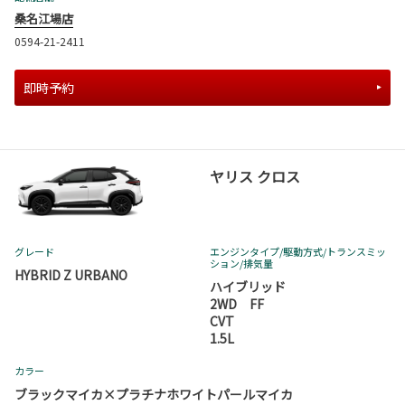
桑名江場店
0594-21-2411
即時予約
ヤリス クロス
グレード
エンジンタイプ
/駆動方式/
トランスミッ
ション
/排気量
HYBRID Z URBANO
ハイブリッド
2WD FF
CVT
1.5L
カラー
ブラックマイカ×プラチナホワイトパールマイカ