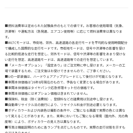
■燃料消費率は定められた試験条件のもとでの値です。お客様の使用環境（気象、
渋滞等）や運転方法（急発進、エアコン使用等）に応じて燃料消費率は異なりま
す。
■WLTCモードは、市街地、郊外、高速道路の各走行モードを平均的な使用時間配分
で構成した国際的な走行モードです。市街地モードは、信号や渋滞等の影響を受け
る比較的低速な走行を想定し、郊外モードは、信号や渋滞等の影響をあまり受けな
い走行を想定、高速道路モードは、高速道路等での走行を想定しています。
■「メーカーオプション」「設定あり」はご注文時に申し受けます。メーカーの工
場で装着するため、ご注文後はお受けできませんので、ご了承ください。
■Uの一部装備は、ハードウェアアップグレードとして後付けが可能となります。
■車両本体価格は'26年8月現在のもので、予告なく変更となる場合があります。
■車両本体価格はタイヤパンク応急修理キット付の価格です。
■車両本体価格にはオプション価格は含まれていません。
■保険料、税金（除く消費税）、登録料などの諸費用は別途申し受けます。
■自動車リサイクル法の施行により、リサイクル料金が別途必要となります。
■ボディカラーおよび内装色は撮影の条件や、ご覧になる画面で実際の色とは異な
って見えることがあります。また、実車においてもご覧になる環境（屋内外、光の角
度等）により、ボディカラーの見え方は異なります。
■写真は機能説明のために各ランプを点灯したものです。実際の走行状態を示すも
のではありません。