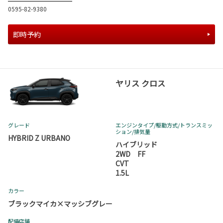
0595-82-9380
即時予約
ヤリス クロス
グレード
エンジンタイプ
/駆動方式/
トランスミッ
ション
/排気量
HYBRID Z URBANO
ハイブリッド
2WD FF
CVT
1.5L
カラー
ブラックマイカ×マッシブグレー
配備店舗