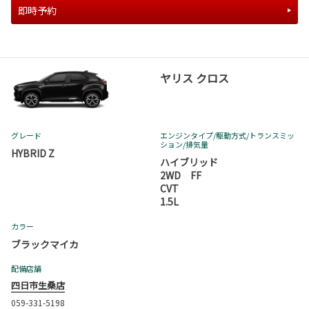
即時予約
ヤリス クロス
グレード
エンジンタイプ
/駆動方式/
トランスミッ
ション
/排気量
HYBRID Z
ハイブリッド
2WD FF
CVT
1.5L
カラー
ブラックマイカ
配備店舗
四日市生桑店
059-331-5198