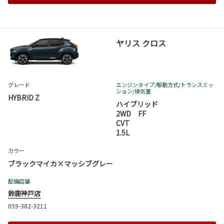
ヤリス クロス
グレード
エンジンタイプ
/駆動方式/
トランスミッ
ション
/排気量
HYBRID Z
ハイブリッド
2WD FF
CVT
1.5L
カラー
ブラックマイカ×マッシブグレー
配備店舗
鈴鹿神戸店
059-382-3211