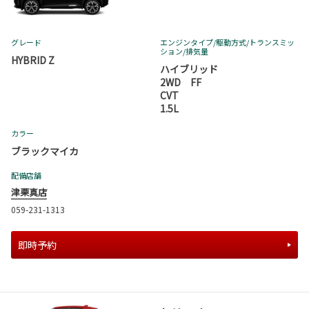
グレード
エンジンタイプ
/駆動方式/
トランスミッ
ション
/排気量
HYBRID Z
ハイブリッド
2WD FF
CVT
1.5L
カラー
ブラックマイカ
配備店舗
津栗真店
059-231-1313
即時予約