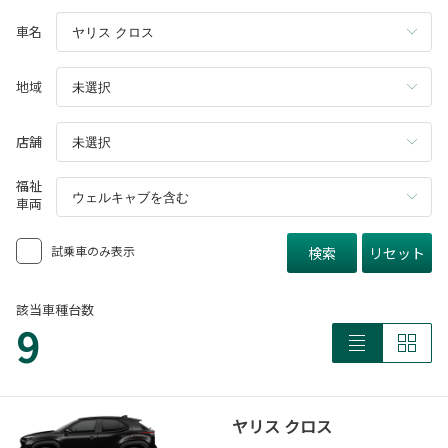
車名
地域
店舗
福祉
車両
試乗車のみ表示
検索
リセット
該当車種台数
9
ヤリス クロス