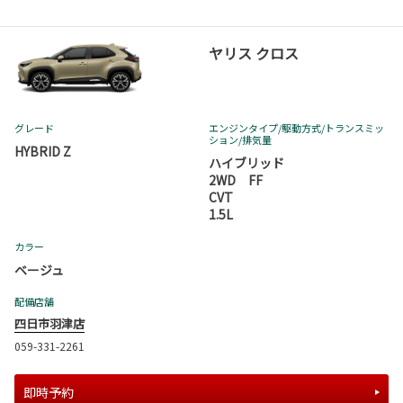
ヤリス クロス
グレード
エンジンタイプ
/駆動方式/
トランスミッ
ション
/排気量
HYBRID Z
ハイブリッド
2WD FF
CVT
1.5L
カラー
ベージュ
配備店舗
四日市羽津店
059-331-2261
即時予約