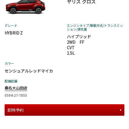
ヤリス クロス
グレード
エンジンタイプ
/駆動方式/
トランスミッ
ション
/排気量
HYBRID Z
ハイブリッド
2WD FF
CVT
1.5L
カラー
センシュアルレッドマイカ
配備店舗
桑名大山田店
0594-27-7855
即時予約