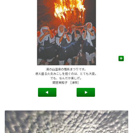
+
湯の山温泉の僧兵まつりです。
燃え盛る火炎みこしを担ぐのは、とても大変。
でも、なんだか楽しげ。
間宮美知子 ［津市］