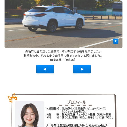
+
桑名市七里の渡し公園前で、車が疾走する所を撮りました。
秋晴れの中、悠々と走り去る車に乗ってみたいと感じました。
山室正輝 ［桑名市］