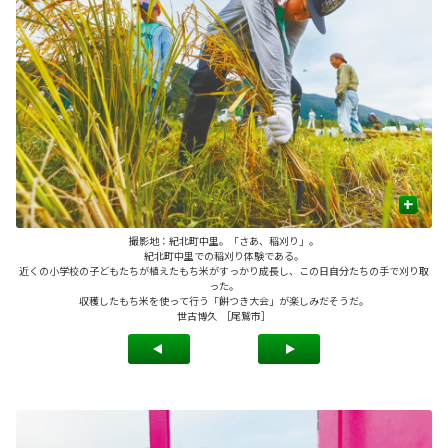
+
撮影地：紀北町中里。「さあ、稲刈り」。
紀北町中里での稲刈り体験である。
近くの小学校の子どもたちが植えたもち米がすっかり成長し、この日自分たちの手で刈り取
った。
収穫したもち米を使って行う「餅つき大会」が楽しみだそうだ。
世古博久 ［尾鷲市］