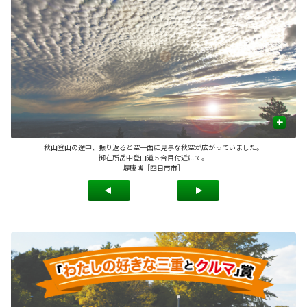
+
ちら
秋山登山の途中、振り返ると空一面に見事な秋空が広がっていました。
御在所岳中登山道５合目付近にて。
堤康博［四日市市］