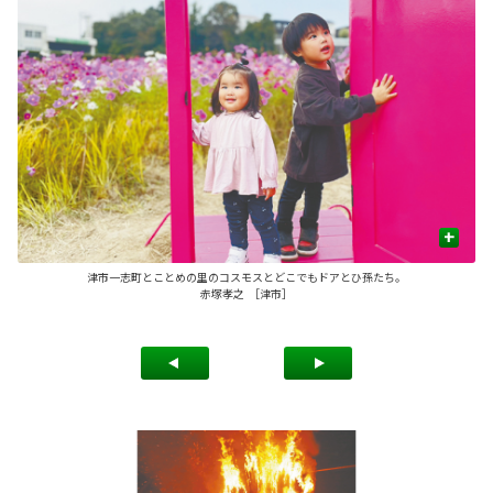
+
津市一志町とことめの里のコスモスとどこでもドアとひ孫たち。
赤塚孝之 ［津市］