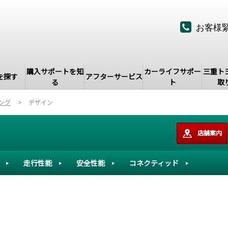
お客様
購入サポートを知
カーライフサポー
三重ト
を探す
アフターサービス
る
ト
取
ング
デザイン
店舗案内
走行性能
安全性能
コネクティッド