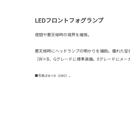
LEDフロントフォグランプ
夜間や悪天候時の視界を確保。
悪天候時にヘッドランプの明かりを補助。優れた安
［W×B、Gグレードに標準装備。Xグレードにメー
■写真はW×B（2WD）。