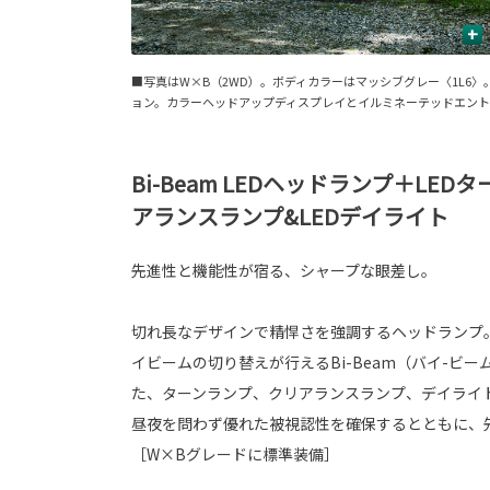
+
■写真はW×B（2WD）。ボディカラーはマッシブグレー〈1L
ョン。カラーヘッドアップディスプレイとイルミネーテッドエント
Bi-Beam LEDヘッドランプ＋LED
アランスランプ&LEDデイライト
先進性と機能性が宿る、シャープな眼差し。
切れ長なデザインで精悍さを強調するヘッドランプ
イビームの切り替えが行えるBi-Beam（バイ-ビー
た、ターンランプ、クリアランスランプ、デイライ
昼夜を問わず優れた被視認性を確保するとともに、
［W×Bグレードに標準装備］