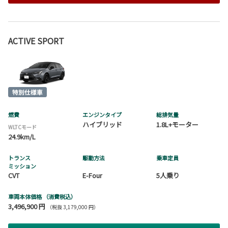
ACTIVE SPORT
燃費
エンジンタイプ
総排気量
ハイブリッド
1.8L+モーター
WLTCモード
24.9km/L
トランス
駆動方法
乗車定員
ミッション
CVT
E-Four
5人乗り
車両本体価格
（消費税込）
3,496,900 円
（税抜 3,179,000 円）