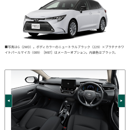
■写真はG（2WD）。ボディカラーのニュートラルブラック〈229〉×プラチナホワ
イトパールマイカ〈089〉［M87］はメーカーオプション。内装色はブラック。