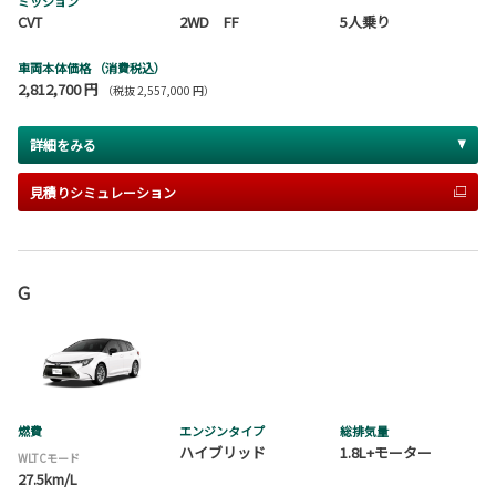
ミッション
CVT
2WD FF
5人乗り
車両本体価格
（消費税込）
2,812,700 円
（税抜 2,557,000 円）
詳細をみる
見積りシミュレーション
G
燃費
エンジンタイプ
総排気量
ハイブリッド
1.8L+モーター
WLTCモード
27.5km/L