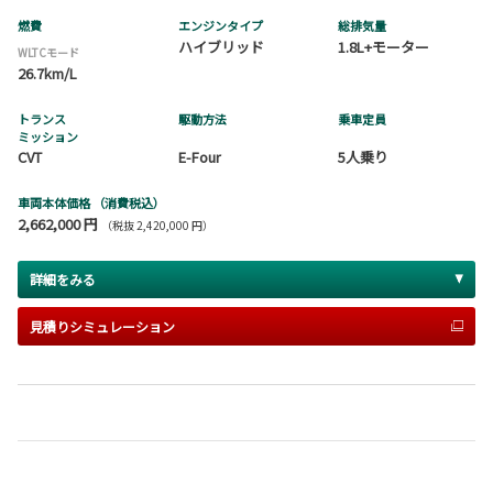
燃費
エンジンタイプ
総排気量
ハイブリッド
1.8L+モーター
WLTCモード
26.7km/L
トランス
駆動方法
乗車定員
ミッション
CVT
E-Four
5人乗り
車両本体価格
（消費税込）
2,662,000 円
（税抜 2,420,000 円）
詳細をみる
見積りシミュレーション