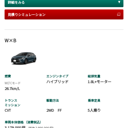
詳細をみる
見積りシミュレーション
W×B
燃費
エンジンタイプ
総排気量
ハイブリッド
1.8L+モーター
WLTCモード
26.7km/L
トランス
駆動方法
乗車定員
ミッション
CVT
2WD FF
5人乗り
車両本体価格
（消費税込）
3,179,000 円
（税抜 2,890,000 円）