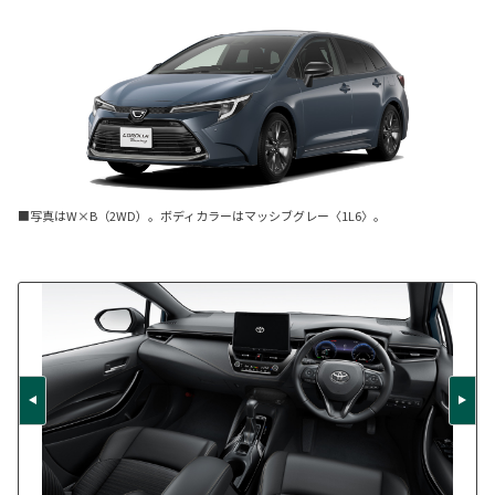
■写真はW×B（2WD）。ボディカラーはマッシブグレー〈1L6〉。