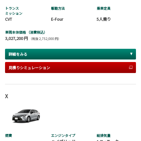
トランス
駆動方法
乗車定員
ミッション
CVT
E-Four
5人乗り
車両本体価格
（消費税込）
3,027,200 円
（税抜 2,752,000 円）
詳細をみる
見積りシミュレーション
X
燃費
エンジンタイプ
総排気量