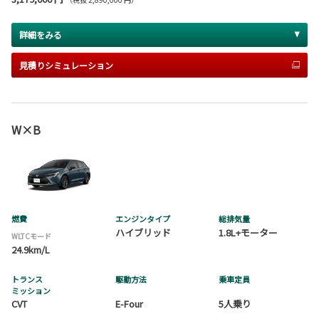
詳細をみる
見積りシミュレーション
W×B
燃費
エンジンタイプ
総排気量
ハイブリッド
1.8L+モーター
WLTCモード
24.9km/L
トランス
駆動方法
乗車定員
ミッション
CVT
E-Four
5人乗り