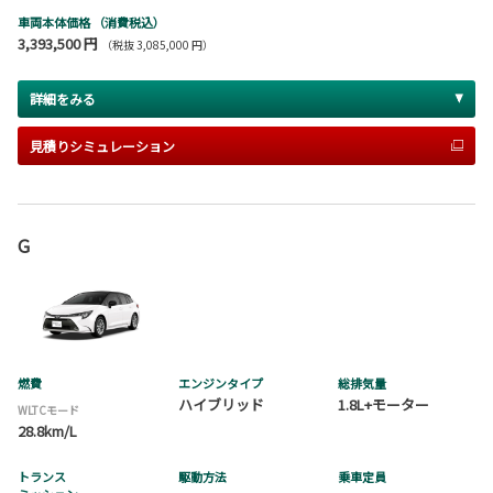
車両本体価格
（消費税込）
3,393,500 円
（税抜 3,085,000 円）
詳細をみる
見積りシミュレーション
G
燃費
エンジンタイプ
総排気量
ハイブリッド
1.8L+モーター
WLTCモード
28.8km/L
トランス
駆動方法
乗車定員