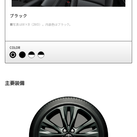
ブラック
■写真はW×B（2WD）。内装色はブラック。
COLOR
主要装備