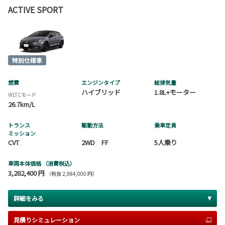
ACTIVE SPORT
燃費
エンジンタイプ
総排気量
ハイブリッド
1.8L+モーター
WLTCモード
26.7km/L
トランス
駆動方法
乗車定員
ミッション
CVT
2WD FF
5人乗り
車両本体価格
（消費税込）
3,282,400 円
（税抜 2,984,000 円）
詳細をみる
見積りシミュレーション