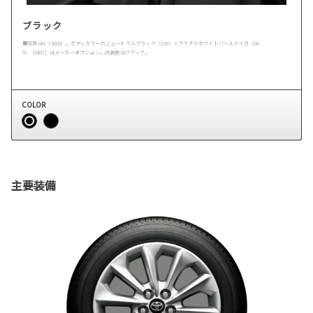
ブラック
■写真はG（2WD）。ボディカラーのニュートラルブラック〈229〉×プラチナホワイトパールマイカ〈08
9〉［M87］はメーカーオプション。内装色はブラック。
COLOR
主要装備