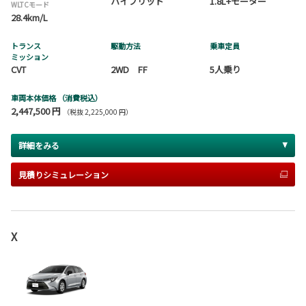
ハイブリッド
1.8L+モーター
WLTCモード
28.4km/L
トランス
駆動方法
乗車定員
ミッション
CVT
2WD FF
5人乗り
車両本体価格
（消費税込）
2,447,500 円
（税抜 2,225,000 円）
詳細をみる
見積りシミュレーション
X