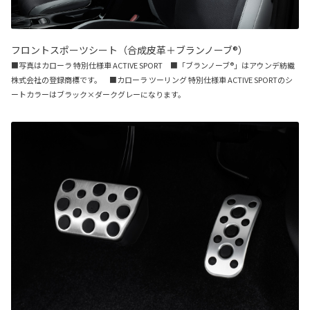
フロントスポーツシート（合成皮革＋ブランノーブ®）
■写真はカローラ 特別仕様車 ACTIVE SPORT ■「ブランノーブ®」はアウンデ紡織
株式会社の登録商標です。 ■カローラ ツーリング 特別仕様車 ACTIVE SPORTのシ
ートカラーはブラック×ダークグレーになります。