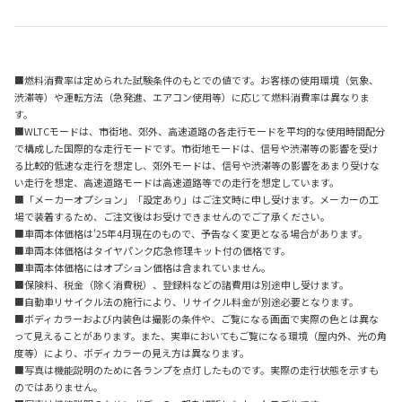
■燃料消費率は定められた試験条件のもとでの値です。お客様の使用環境（気象、
渋滞等）や運転方法（急発進、エアコン使用等）に応じて燃料消費率は異なりま
す。
■WLTCモードは、市街地、郊外、高速道路の各走行モードを平均的な使用時間配分
で構成した国際的な走行モードです。市街地モードは、信号や渋滞等の影響を受け
る比較的低速な走行を想定し、郊外モードは、信号や渋滞等の影響をあまり受けな
い走行を想定、高速道路モードは高速道路等での走行を想定しています。
■「メーカーオプション」「設定あり」はご注文時に申し受けます。メーカーの工
場で装着するため、ご注文後はお受けできませんのでご了承ください。
■車両本体価格は'25年4月現在のもので、予告なく変更となる場合があります。
■車両本体価格はタイヤパンク応急修理キット付の価格です。
■車両本体価格にはオプション価格は含まれていません。
■保険料、税金（除く消費税）、登録料などの諸費用は別途申し受けます。
■自動車リサイクル法の施行により、リサイクル料金が別途必要となります。
■ボディカラーおよび内装色は撮影の条件や、ご覧になる画面で実際の色とは異な
って見えることがあります。また、実車においてもご覧になる環境（屋内外、光の角
度等）により、ボディカラーの見え方は異なります。
■写真は機能説明のために各ランプを点灯したものです。実際の走行状態を示すも
のではありません。