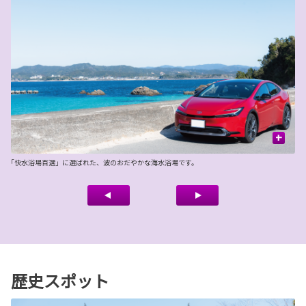
+
｢快水浴場百選」に選ばれた、波のおだやかな海水浴場です。
美
歴史スポット