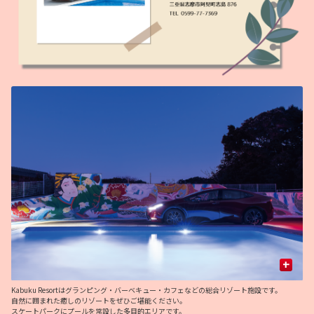
+
Kabuku Resortはグランピング・バーベキュー・カフェなどの総合リゾート施設です。
2
自然に囲まれた癒しのリゾートをぜひご堪能ください。
が
スケートパークにプールを常設した多目的エリアです。
ま