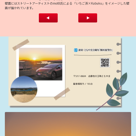
壁面にはストリートアーティストのmot8氏による 「いちご浜×Kabuku」をイメージした壁
画が描かれています。