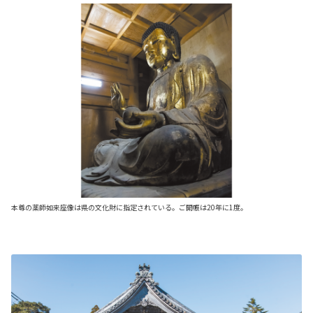
本尊の薬師如来座像は県の文化財に指定されている。ご開帳は20年に1度。