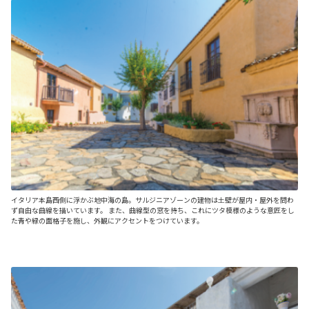
イタリア本島西側に浮かぶ地中海の島。サルジニアゾーンの建物は土壁が屋内・屋外を問わ
ず自由な曲線を描いています。 また、曲線型の窓を持ち、これにツタ模様のような意匠をし
た青や緑の面格子を施し、外観にアクセントをつけています。