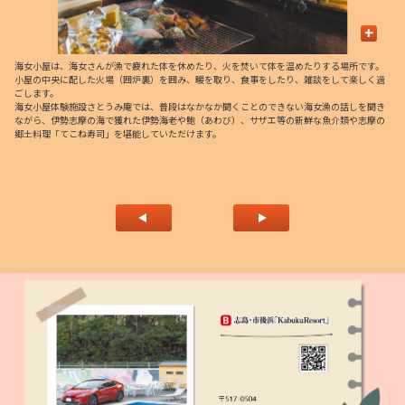
+
海女小屋は、海女さんが漁で疲れた体を休めたり、火を焚いて体を温めたりする場所です。
静
で
小屋の中央に配した火場（囲炉裏）を囲み、暖を取り、食事をしたり、雑談をして楽しく過
沖
ごします。
り
海女小屋体験施設さとうみ庵では、普段はなかなか聞くことのできない海女漁の話しを聞き
ながら、伊勢志摩の海で獲れた伊勢海老や鮑（あわび）、サザエ等の新鮮な魚介類や志摩の
郷土料理「てこね寿司」を堪能していただけます。
、