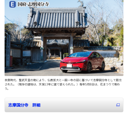
奈良時代、聖武天皇の勅により、仏教拡大と一国一寺の詔に基づいて志摩国分寺として創立
された。（現存の建物は、天保13年に建て替えられた。）毎年5月8日は、花まつりで賑わ
う。
志摩国分寺 詳細