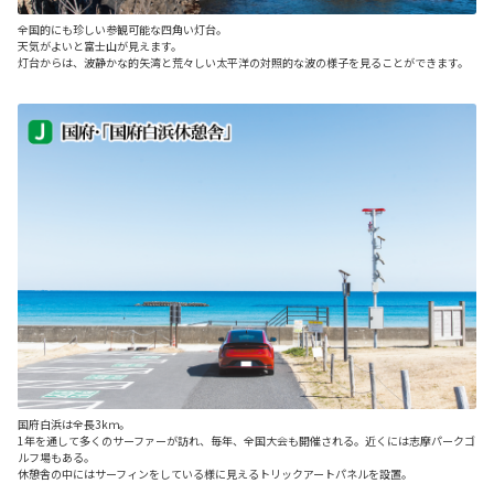
全国的にも珍しい参観可能な四角い灯台。
天気がよいと富士山が見えます。
灯台からは、波静かな的矢湾と荒々しい太平洋の対照的な波の様子を見ることができます。
国府白浜は全長3kｍ。
1年を通して多くのサーファーが訪れ、毎年、全国大会も開催される。近くには志摩パークゴ
ルフ場もある。
休憩舎の中にはサーフィンをしている様に見えるトリックアートパネルを設置。