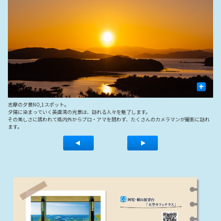
+
び
志摩の夕景NO,1スポット。
志
夕陽に染まっていく英虞湾の光景は、訪れる人々を魅了します。
て
その美しさに誘われて県内外からプロ・アマを問わず、たくさんのカメラマンが撮影に訪れ
と
ます。